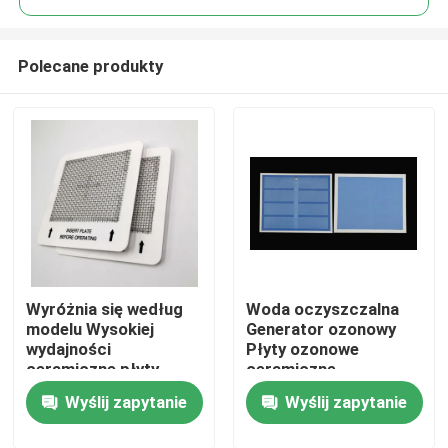
Polecane produkty
Wyróżnia się według
Woda oczyszczalna
Do domu
modelu Wysokiej
Generator ozonowy
wydajności
Płyty ozonowe
ceramiczne płyty
ceramiczne
Produkty
ozonowe do ozonów
Wyślij zapytanie
Wyślij zapytanie
Generator
oczyszczacz
Filmy