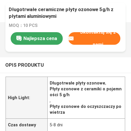
Długotrwałe ceramiczne płyty ozonowe 5g/h z
płytami aluminiowymi
MOQ：10 PCS
Skontaktuj się z
Najlepsza cena
nami
OPIS PRODUKTU
Długotrwałe płyty ozonowe
,
Płyty ozonowe z ceramiki o pojemn
ości 5 g/h
High Light:
,
Płyty ozonowe do oczyszczaczy po
wietrza
Czas dostawy
5-8 dni