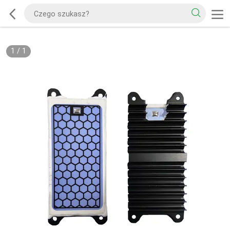
1
/
1