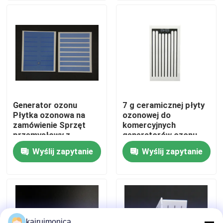
powietrza
Pokaz VR
O nas
Wycieczka po fabryce
Generator ozonu
7 g ceramicznej płyty
Płytka ozonowa na
ozonowej do
Kontrola jakości
zamówienie Sprzęt
komercyjnych
przemysłowy z
generatorów ozonu
wodoodpornymi
Wyślij zapytanie
Wyślij zapytanie
Skontaktuj się z nami
systemami ozonowymi
Aktualności
Poprosić o wycenę
kairuimonica