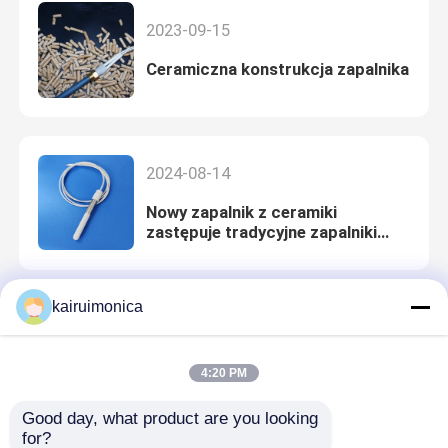
2023-09-15
Ceramiczna konstrukcja zapalnika
2024-08-14
Nowy zapalnik z ceramiki
zastępuje tradycyjne zapalniki
metalowe
kairuimonica
2024-08-07
Wymieniaj metalowe zapalniki i
4:20 PM
wybierz długowieczne
ceramiczne!
Good day, what product are you looking 
for?