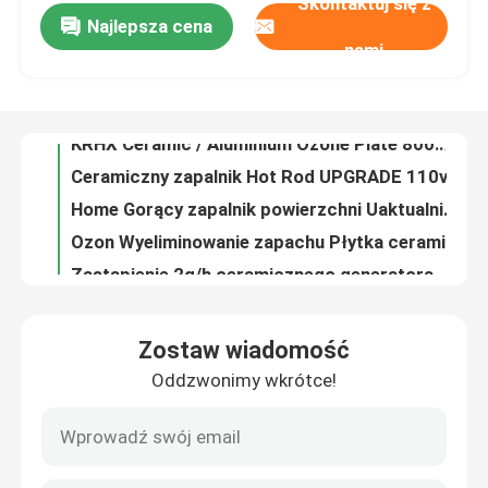
Skontaktuj się z
Najlepsza cena
6g/hr Płytka ozonowa ceramiczna 105x50mm Rozmiar dla generatora ozonu
nami
OEM Wymiana płyty ozonowej 3,5 g/hr dla generatora ozonu
Pokaz VR
Zestaw generatora ozonu płytowego KRHX 500 mg / godz. 300 mg / godz. Rozmiar 40 * 20 mm
KRHX Ceramic / Aluminium Ozone Plate 800mg/Hr Wyeliminuje zapachy / Odświeża zmarłego powietrza
O nas
Ceramiczny zapalnik Hot Rod UPGRADE 110v 120W Pasuje do wszystkich AC Traeger
Home Gorący zapalnik powierzchni Uaktualniony Zastęp Hot Rod zapalnik Kit
Wycieczka po fabryce
Ozon Wyeliminowanie zapachu Płytka ceramiczna 3,5 g/h Do urządzeń dezynfekcyjnych
Zastąpienie 2g/h ceramicznego generatora ozonu z zasilaczem wykorzystywanego do oczyszczacza powietrza
Kontrola jakości
Certyfikat CE 10g Chłodzenie powietrza Sterylizacja powietrza Zintegrowany moduł płyty ceramicznej używany do generatora ozonu
Przenośny generator ozonu ceramicznego Płytka ceramiczna 3,5 g Do maszyny ozonowej
Skontaktuj się z nami
Zostaw wiadomość
12V-240V AC Ceramiczne ogniwo generatora ozonu 300 mg / godz. Chłodzenie powietrzem do uzdatniania wody
Oddzwonimy wkrótce!
7g Ozon Generator Odor Eliminator For Smoke Pet Odor Removal
Aktualności
Oczyszczacz powietrza Generator ozonu przenośny do zabijania wirusów
KRHX Odkażanie powietrza Ozon 10g/hr Ozonator Oczyszczacz powietrza Wydalanie korona
Poprosić o wycenę
Moduł jonizatora DC3.7V do wytwarzania małych jonów ujemnych