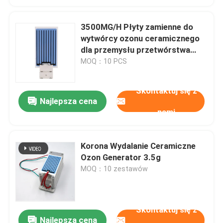
3500MG/H Płyty zamienne do
wytwórcy ozonu ceramicznego
dla przemysłu przetwórstwa
napojów
MOQ：10 PCS
Skontaktuj się z
Najlepsza cena
nami
Korona Wydalanie Ceramiczne
Ozon Generator 3.5g
MOQ：10 zestawów
Skontaktuj się z
Najlepsza cena