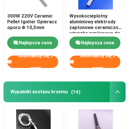
Komercyjna maszyna ozonowa
300W 220V Ceramic
Wysokocieplotny
Pellet Igniter Opieracz
aluminiowy elektrody
oporu Φ 10,5mm
zapłonowe ceramiczne
Przenośna maszyna ozonowa
wtyczka zapłonowa do
kuchenki pellet
Najlepsza cena
Najlepsza cena
Rezystor wysokiego napięcia
Skontaktuj się z
Skontaktuj się z
nami
nami
Wypalniki azotanu krzemu
(14)