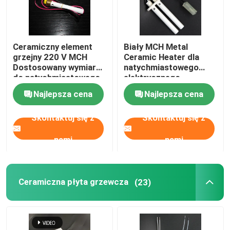
Ceramiczny element
Biały MCH Metal
grzejny 220 V MCH
Ceramic Heater dla
Dostosowany wymiar
natychmiastowego
do natychmiastowego
elektrycznego
podgrzewacza ciepłej
podgrzewacza wody
Najlepsza cena
Najlepsza cena
wody
Skontaktuj się z
Skontaktuj się z
nami
nami
Ceramiczna płyta grzewcza
(23)