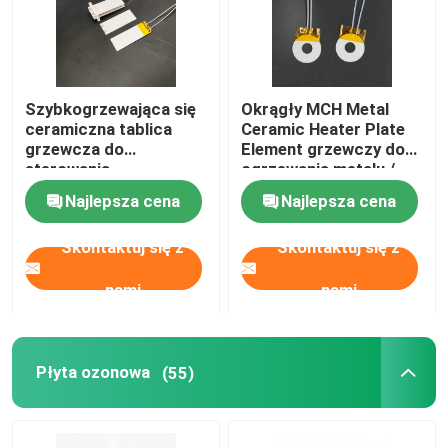
Szybkogrzewająca się
Okrągły MCH Metal
ceramiczna tablica
Ceramic Heater Plate
grzewcza do
Element grzewczy do
sterowania
ogrzewania metalu /
temperaturą z
pleśni
Najlepsza cena
Najlepsza cena
przewodem
czujnikowym
Skontaktuj się z
Skontaktuj się z
nami
nami
Płyta ozonowa
(55)