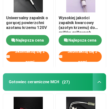
Uniwersalny zapalnik o
Wysokiej jakości
gorącej powierzchni
zapalnik kwarcowy
azotanu krzemu 120V
(azotyn krzemu) do
grillów grillowych
Najlepsza cena
Najlepsza cena
Skontaktuj się z
Skontaktuj się z
nami
nami
Gotowiec ceramiczne MCH
(27)