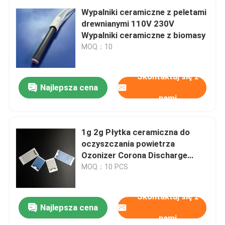
Wypalniki ceramiczne z peletami
drewnianymi 110V 230V
Wypalniki ceramiczne z biomasy
MOQ：10
Skontaktuj się z
Najlepsza cena
nami
1g 2g Płytka ceramiczna do
oczyszczania powietrza
Ozonizer Corona Discharge
Długa żywotność Płytka
MOQ：10 PCS
ozonowa
Skontaktuj się z
Najlepsza cena
nami