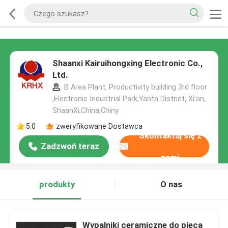
Shaanxi Kairuihongxing Electronic Co.,
Ltd.
B Area Plant, Productivity building 3rd floor
,Electronic Industrial Park,Yanta District, Xi'an,
ShaanXi,China,Chiny
5.0
zweryfikowane Dostawca
Skontaktuj się z
Zadzwoń teraz
nami
produkty
O nas
Wypalniki ceramiczne do pieca