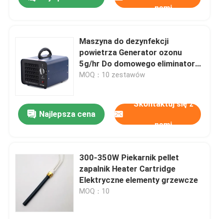
nami
Maszyna do dezynfekcji
powietrza Generator ozonu
5g/hr Do domowego eliminatora
zapachu
MOQ：10 zestawów
Skontaktuj się z
Najlepsza cena
nami
Do domu
300-350W Piekarnik pellet
zapalnik Heater Cartridge
Elektryczne elementy grzewcze
Produkty
MOQ：10
Filmy