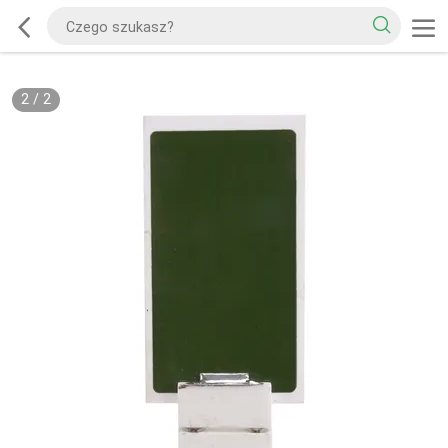
2
/
2