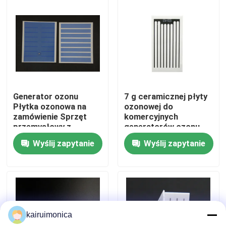
Pokaz VR
O nas
Wycieczka po fabryce
Generator ozonu
7 g ceramicznej płyty
Płytka ozonowa na
ozonowej do
zamówienie Sprzęt
komercyjnych
Kontrola jakości
przemysłowy z
generatorów ozonu
wodoodpornymi
Wyślij zapytanie
Wyślij zapytanie
systemami ozonowymi
Skontaktuj się z nami
Aktualności
kairuimonica
Poprosić o wycenę