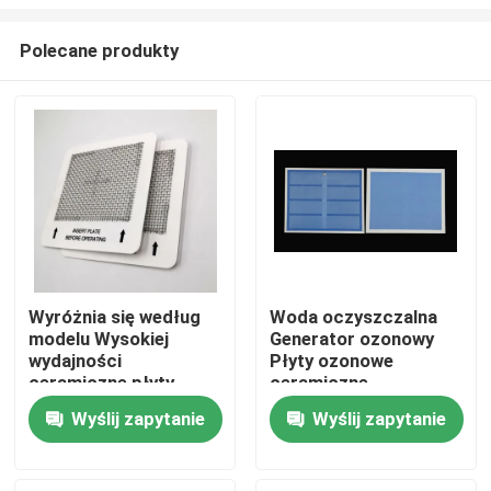
Polecane produkty
Wyróżnia się według
Woda oczyszczalna
modelu Wysokiej
Generator ozonowy
Do domu
wydajności
Płyty ozonowe
ceramiczne płyty
ceramiczne
ozonowe do ozonów
Produkty
Wyślij zapytanie
Wyślij zapytanie
Generator
oczyszczacz
powietrza
Filmy