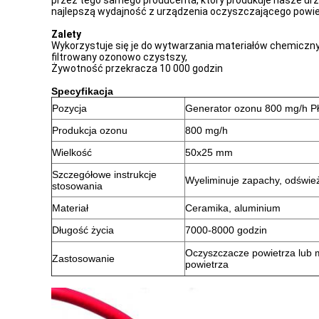
przez tego samego producenta, który produkuje nasze urzą
najlepszą wydajność z urządzenia oczyszczającego powie
Zalety
Wykorzystuje się je do wytwarzania materiałów chemiczn
filtrowany ozonowo czystszy,
Żywotność przekracza 10 000 godzin
Specyfikacja
Pozycja
Generator ozonu 800 mg/h P
Produkcja ozonu
800 mg/h
Wielkość
50x25 mm
Szczegółowe instrukcje
Wyeliminuje zapachy, odśwież
stosowania
Materiał
Ceramika, aluminium
Długość życia
7000-8000 godzin
Oczyszczacze powietrza lub
Zastosowanie
powietrza