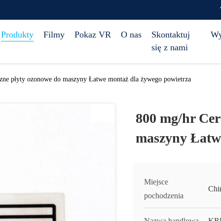
Produkty
Filmy
Pokaz VR
O nas
Skontaktuj
Wy
się z nami
zne płyty ozonowe do maszyny Łatwe montaż dla żywego powietrza
800 mg/hr Cer
maszyny Łatwe
Miejsce
Chi
pochodzenia
Nazwa handlowa
KR