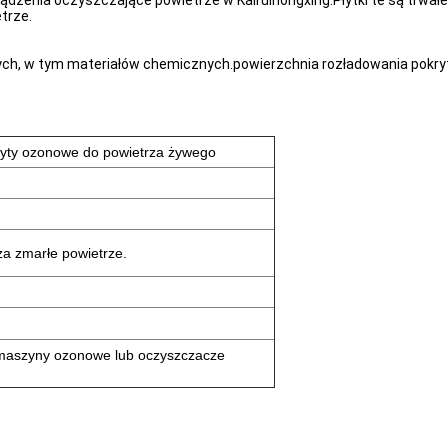
dzenia oczyszczające powietrze w Kairuihongxing.Płytki te są trwałe 
trze.
ych, w tym materiałów chemicznych.powierzchnia rozładowania pokryt
łyty ozonowe do powietrza żywego
a zmarłe powietrze.
 maszyny ozonowe lub oczyszczacze