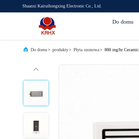
Shaanxi Kairuihongxing Electronic Co., Ltd.
Do domu
Do domu
>
produkty
>
Płyta ozonowa
>
800 mg/hr Ceramic