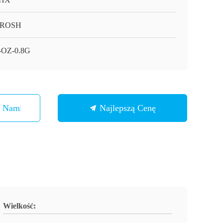
/ROSH
-OZ-0.8G
Z Nami
Najlepszą Cenę
Wielkość: