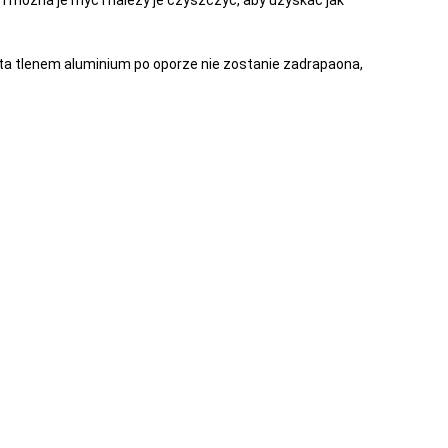
i można je myć i należy je czyszczyć, aby uzyskać jak
a tlenem aluminium po oporze nie zostanie zadrapaona,