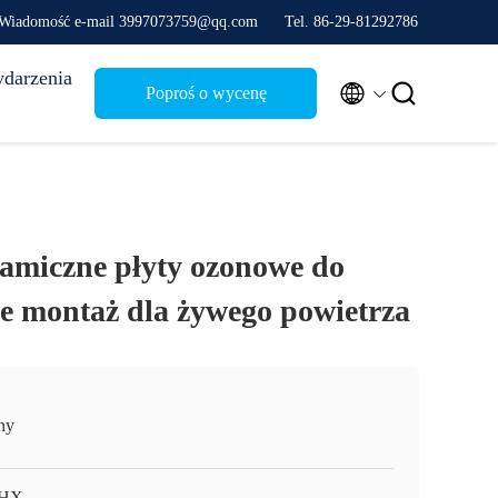
Wiadomość e-mail 3997073759@qq.com
Tel. 86-29-81292786
darzenia


Poproś o wycenę
amiczne płyty ozonowe do
 montaż dla żywego powietrza
ny
HX