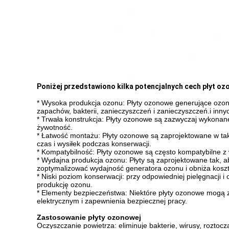
Poniżej przedstawiono kilka potencjalnych cech płyt o
* Wysoka produkcja ozonu: Płyty ozonowe generujące ozon
zapachów, bakterii, zanieczyszczeń i zanieczyszczeń.i inn
* Trwała konstrukcja: Płyty ozonowe są zazwyczaj wykonane 
żywotność.
* Łatwość montażu: Płyty ozonowe są zaprojektowane w tak
czas i wysiłek podczas konserwacji.
* Kompatybilność: Płyty ozonowe są często kompatybilne z
* Wydajna produkcja ozonu: Płyty są zaprojektowane tak,
zoptymalizować wydajność generatora ozonu i obniża koszty
* Niski poziom konserwacji: przy odpowiedniej pielęgnacji
produkcję ozonu.
* Elementy bezpieczeństwa: Niektóre płyty ozonowe mogą 
elektrycznym i zapewnienia bezpiecznej pracy.
Zastosowanie płyty ozonowej
Oczyszczanie powietrza: eliminuje bakterie, wirusy, roztoc