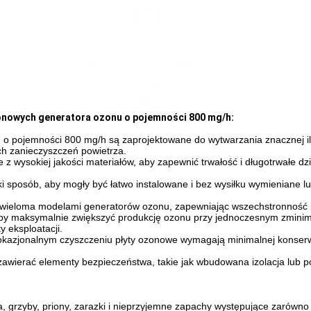
zonowych generatora ozonu o pojemności 800 mg/h:
 o pojemności 800 mg/h są zaprojektowane do wytwarzania znacznej i
ych zanieczyszczeń powietrza.
z wysokiej jakości materiałów, aby zapewnić trwałość i długotrwałe dz
i sposób, aby mogły być łatwo instalowane i bez wysiłku wymieniane l
 wieloma modelami generatorów ozonu, zapewniając wszechstronność i 
 aby maksymalnie zwiększyć produkcję ozonu przy jednoczesnym zmini
 eksploatacji.
 i okazjonalnym czyszczeniu płyty ozonowe wymagają minimalnej konser
zawierać elementy bezpieczeństwa, takie jak wbudowana izolacja lub 
za, grzyby, priony, zarazki i nieprzyjemne zapachy występujące zarówno