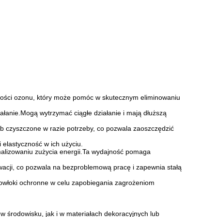
lości ozonu, który może pomóc w skutecznym eliminowaniu
iałanie.Mogą wytrzymać ciągłe działanie i mają dłuższą
ub czyszczone w razie potrzeby, co pozwala zaoszczędzić
elastyczność w ich użyciu.
malizowaniu zużycia energii.Ta wydajność pomaga
wacji, co pozwala na bezproblemową pracę i zapewnia stałą
powłoki ochronne w celu zapobiegania zagrożeniom
 w środowisku, jak i w materiałach dekoracyjnych lub