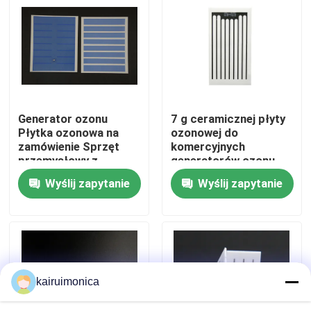
Pokaz VR
O nas
Generator ozonu
7 g ceramicznej płyty
Wycieczka po fabryce
Płytka ozonowa na
ozonowej do
zamówienie Sprzęt
komercyjnych
przemysłowy z
generatorów ozonu
Kontrola jakości
wodoodpornymi
Wyślij zapytanie
Wyślij zapytanie
systemami ozonowymi
Skontaktuj się z nami
Aktualności
kairuimonica
Poprosić o wycenę