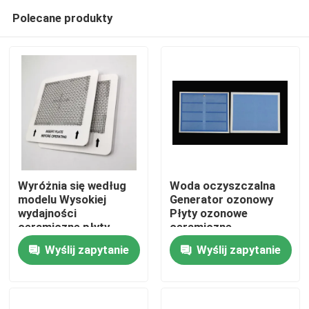
Polecane produkty
Wyróżnia się według
Woda oczyszczalna
modelu Wysokiej
Generator ozonowy
wydajności
Płyty ozonowe
Do domu
ceramiczne płyty
ceramiczne
ozonowe do ozonów
Wyślij zapytanie
Wyślij zapytanie
Generator
Produkty
oczyszczacz
powietrza
Filmy