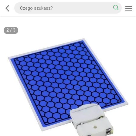
2
/
3