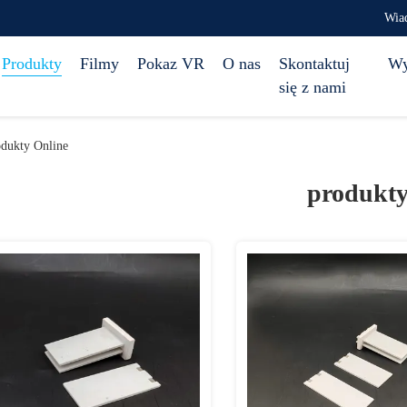
Wia
Produkty
Filmy
Pokaz VR
O nas
Skontaktuj
Wy
się z nami
odukty Online
produkt