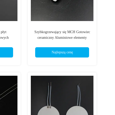
 płyt
Szybkogrzewający się MCH Gotowiec
owych
ceramiczny Aluminiowe elementy
grzewcze ceramiczne
Najlepszą cenę