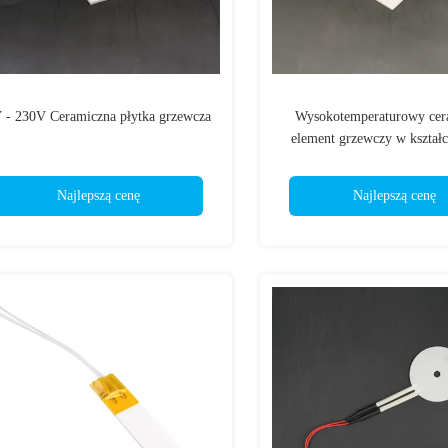
 - 230V Ceramiczna płytka grzewcza
Wysokotemperaturowy cer
element grzewczy w kształc
krwi do przemysłowego sprzę
Najlepszą cenę
Najlepszą cenę