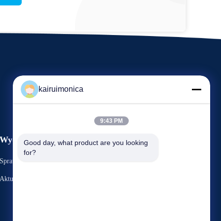
kairuimonica
9:43 PM
Wydarzenia
Good day, what product are you looking 
Poproś o wycenę
for?
Sprawy
Tel. 86-29-81292786
Aktualności
Faks: 86-029-88240199



