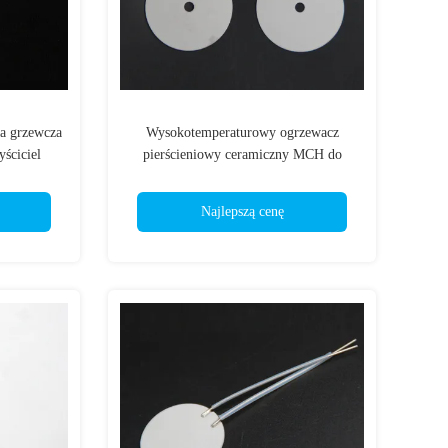
a grzewcza
Wysokotemperaturowy ogrzewacz
yściciel
pierścieniowy ceramiczny MCH do
ceramicznych podkładek zapłonowych
Najlepszą cenę