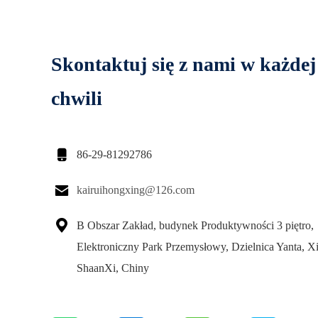
Skontaktuj się z nami w każdej
chwili

86-29-81292786

kairuihongxing@126.com

B Obszar Zakład, budynek Produktywności 3 piętro,
Elektroniczny Park Przemysłowy, Dzielnica Yanta, Xi
ShaanXi, Chiny