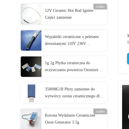
wideo
12V Ceramic Hot Rod Igniter
Części zamienne
Wypalniki ceramiczne z peletami
1
drewnianymi 110V 230V
Wypalniki ceramiczne z biomasy
1g 2g Płytka ceramiczna do
oczyszczania powietrza Ozonizer
Corona Discharge Długa żywotność
Płytka ozonowa
3500MG/H Płyty zamienne do
wytwórcy ozonu ceramicznego dla
przemysłu przetwórstwa napojów
wideo
Korona Wydalanie Ceramiczne
Ozon Generator 3.5g