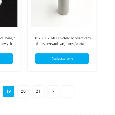
owa 15mg/h
110V 230V MCH Gotowiec ceramiczny
onowych
do bezprzewodowego urządzenia do
fajerwerków o zimnym świetle
Najlepszą cenę
19
20
21