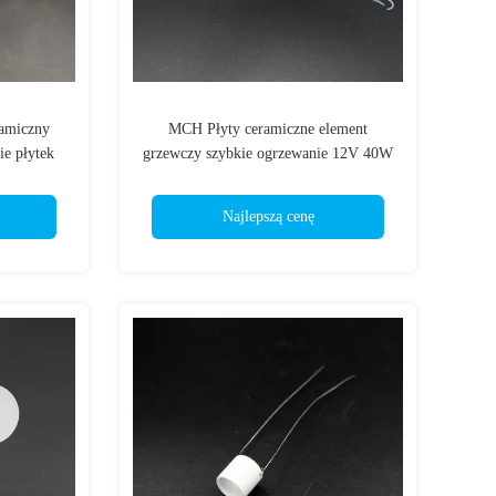
amiczny
MCH Płyty ceramiczne element
ie płytek
grzewczy szybkie ogrzewanie 12V 40W
tu suszenia
Moc
Najlepszą cenę