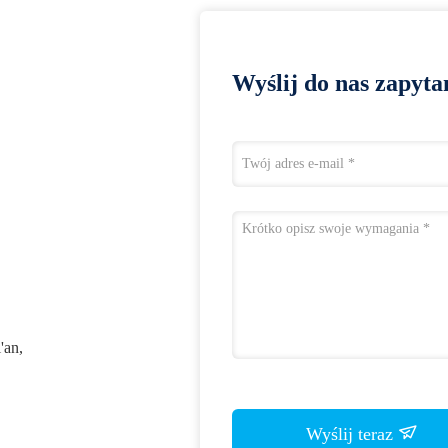
Wyślij do nas zapyta
'an,
Wyślij teraz