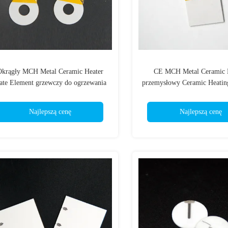
Okrągły MCH Metal Ceramic Heater
CE MCH Metal Ceramic H
ate Element grzewczy do ogrzewania
przemysłowy Ceramic Heatin
metalu / pleśni
Szybkie ogrzewani
Najlepszą cenę
Najlepszą cenę