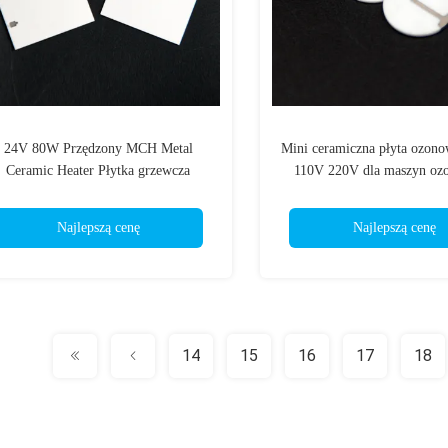
24V 80W Przędzony MCH Metal
Mini ceramiczna płyta ozon
Ceramic Heater Płytka grzewcza
110V 220V dla maszyn oz
Element grzewczy 40mm X 40mm
Najlepszą cenę
Najlepszą cenę
14
15
16
17
18