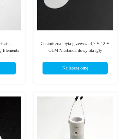
eater,
Ceramiczna płyta grzewcza 3,7 V-12 V
g Elements
OEM Niestandardowy okrągły
e
ceramiczny element grzejny MC
Najlepszą cenę