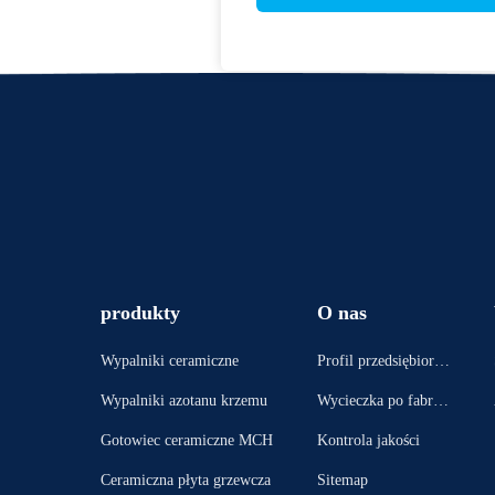
produkty
O nas
Wypalniki ceramiczne
Profil przedsiębiorst
wa
Wypalniki azotanu krzemu
Wycieczka po fabryc
e
Gotowiec ceramiczne MCH
Kontrola jakości
Ceramiczna płyta grzewcza
Sitemap