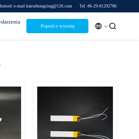
domość e-mail kairuihongxing@126.com
Tel. 86-29-81292786
darzenia


Poproś o wycenę
y