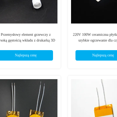
Przemysłowy element grzewczy z
220V 100W ceramiczna płytk
soką gęstością wkładu z drukarką 3D
szybkie ogrzewanie dla cz
ultradźwiękowy
Najlepszą cenę
Najlepszą cenę