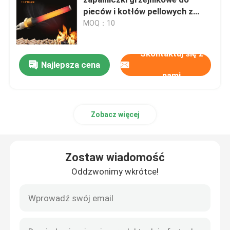
pieców i kotłów pellowych z
nićmi 3/8"
MOQ：10
Wypalniki ceramiczne
Skontaktuj się z
Wypalniki azotanu krzemu
Najlepsza cena
nami
Gotowiec ceramiczne MCH
Zobacz więcej
Ceramiczna płyta grzewcza
Zostaw wiadomość
Płyta ozonowa
Oddzwonimy wkrótce!
generator ozonu ceramicznego
Maszyna ozonowa w domu