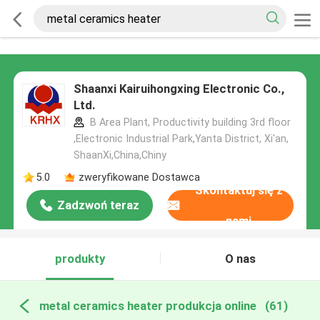
Shaanxi Kairuihongxing Electronic Co.,
Ltd.
B Area Plant, Productivity building 3rd floor
,Electronic Industrial Park,Yanta District, Xi'an,
ShaanXi,China,Chiny
5.0
zweryfikowane Dostawca
Skontaktuj się z
Zadzwoń teraz
nami
produkty
O nas
metal ceramics heater produkcja online
(61)