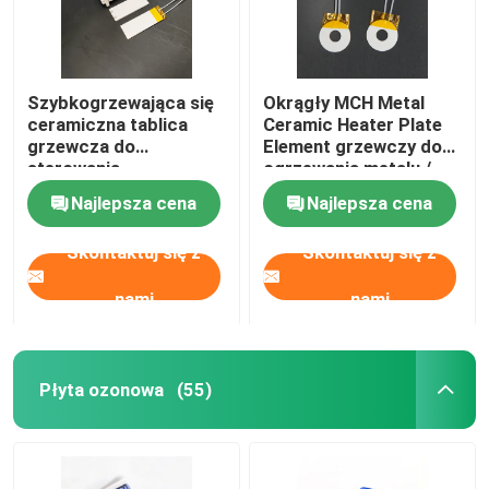
Szybkogrzewająca się
Okrągły MCH Metal
ceramiczna tablica
Ceramic Heater Plate
grzewcza do
Element grzewczy do
sterowania
ogrzewania metalu /
temperaturą z
pleśni
Najlepsza cena
Najlepsza cena
przewodem
czujnikowym
Skontaktuj się z
Skontaktuj się z
nami
nami
Płyta ozonowa
(55)