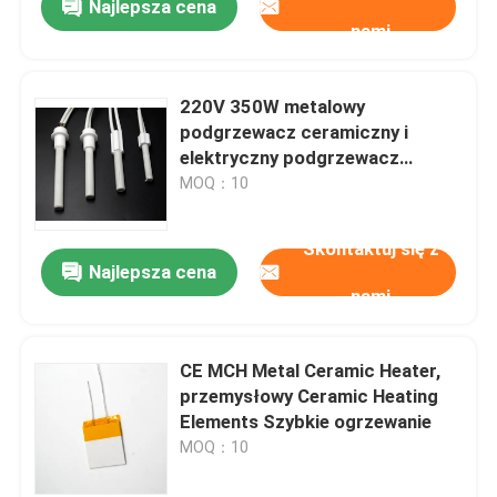
Najlepsza cena
nami
220V 350W metalowy
podgrzewacz ceramiczny i
elektryczny podgrzewacz
wkładu rurowego do ogrzewania
MOQ：10
powietrza
Skontaktuj się z
Najlepsza cena
nami
CE MCH Metal Ceramic Heater,
przemysłowy Ceramic Heating
Elements Szybkie ogrzewanie
MOQ：10