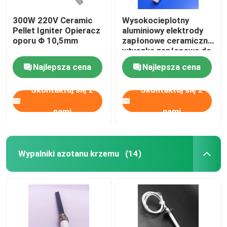
300W 220V Ceramic
Wysokocieplotny
Pellet Igniter Opieracz
aluminiowy elektrody
oporu Φ 10,5mm
zapłonowe ceramiczne
wtyczka zapłonowa do
kuchenki pellet
Najlepsza cena
Najlepsza cena
Skontaktuj się z
Skontaktuj się z
nami
nami
Wypalniki azotanu krzemu
(14)