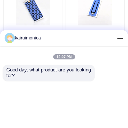
Odporny na wilgoć 5g
200 mg/hr ozonu
Ozon Płyty Aluminiowe
Płytka ceramiczna
kairuimonica
Do Domów Ozon
eliminuje zapachy dla
Generator
ozonatorów powietrza
12:07 PM
Najlepsza cena
Najlepsza cena
Good day, what product are you looking 
Skontaktuj się z
Skontaktuj się z
for?
nami
nami
Zobacz więcej
Dom
O nas
Skontaktuj się z nami
Desktop Site
Sitemap
Polityka prywatności