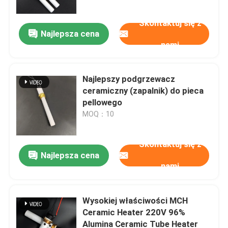
Skontaktuj się z
Najlepsza cena
nami
Najlepszy podgrzewacz
ceramiczny (zapalnik) do pieca
pellowego
MOQ：10
Skontaktuj się z
Najlepsza cena
Do domu
nami
Produkty
Wysokiej właściwości MCH
Ceramic Heater 220V 96%
Alumina Ceramic Tube Heater
Filmy