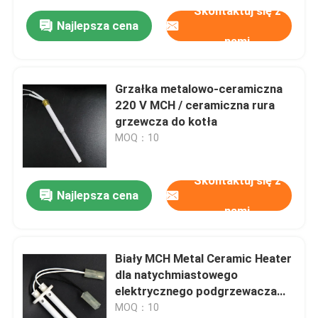
Skontaktuj się z
Najlepsza cena
nami
Grzałka metalowo-ceramiczna
220 V MCH / ceramiczna rura
grzewcza do kotła
MOQ：10
Skontaktuj się z
Najlepsza cena
nami
Biały MCH Metal Ceramic Heater
dla natychmiastowego
elektrycznego podgrzewacza
wody
MOQ：10