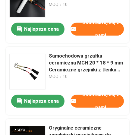
MOQ：10
Pokaz VR
Skontaktuj się z
Najlepsza cena
nami
O nas
Wycieczka po fabryce
Samochodowa grzałka
ceramiczna MCH 20 * 18 * 9 mm
Ceramiczne grzejniki z tlenku
Kontrola jakości
glinu
MOQ：10
Skontaktuj się z nami
Skontaktuj się z
Najlepsza cena
nami
Aktualności
Oryginalne ceramiczne
Poprosić o wycenę
zapalniczki grzejnikowe do