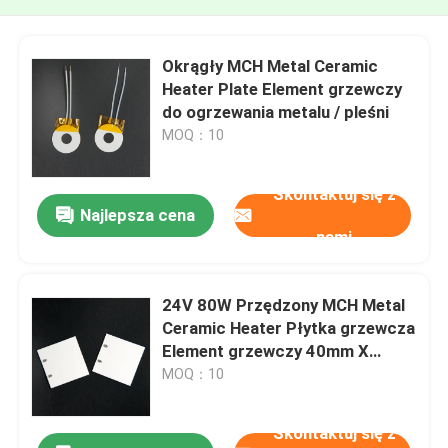
Okrągły MCH Metal Ceramic
Heater Plate Element grzewczy
do ogrzewania metalu / pleśni
MOQ：10
Skontaktuj się z
Najlepsza cena
nami
24V 80W Przędzony MCH Metal
Ceramic Heater Płytka grzewcza
Element grzewczy 40mm X
40mm
MOQ：10
Skontaktuj się z