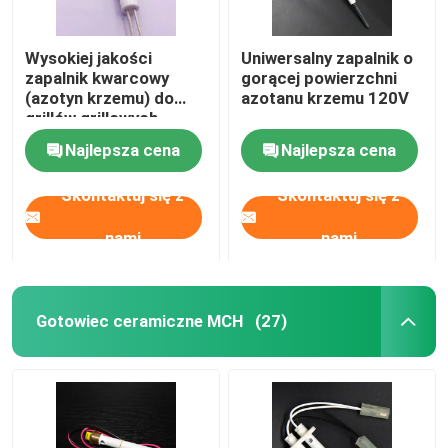
Wysokiej jakości
Uniwersalny zapalnik o
zapalnik kwarcowy
gorącej powierzchni
(azotyn krzemu) do
azotanu krzemu 120V
grillów grillowych
Najlepsza cena
Najlepsza cena
Skontaktuj się z
Skontaktuj się z
nami
nami
Gotowiec ceramiczne MCH
(27)