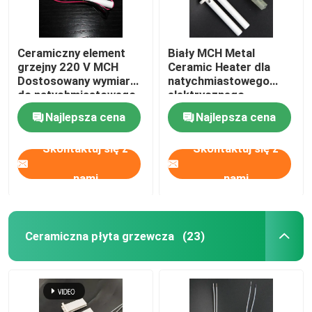
Ceramiczny element
Biały MCH Metal
grzejny 220 V MCH
Ceramic Heater dla
Dostosowany wymiar
natychmiastowego
do natychmiastowego
elektrycznego
podgrzewacza ciepłej
podgrzewacza wody
Najlepsza cena
Najlepsza cena
wody
Skontaktuj się z
Skontaktuj się z
nami
nami
Ceramiczna płyta grzewcza
(23)