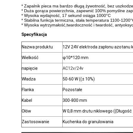
* Zapalnik pieca ma bardzo długą żywotność, bez uszkodzen
* Duża gorąca powierzchnia, zapewnić 100% pomyślne zap
* Wysoka wydajność, 17 sekund osiąga 1000°C
* Stabilna funkcja termiczna, stała temperatura 1100-1200°C,
* Wysoka wytrzymałość,twardoczność i twardość, antyoksyd
Specyfikacja
Nazwa produktu
12V 24V elektroda zapłonu azotanu
Wielkość
φ10*120 mm
napięcie
AC12v/24v
Władza
50-60 W ((± 10%)
Flanka
Pozostałe
Kabel
300-800 mm
Ołów
W 0,8 mm drutu niklowego ((Długość z
Zastosowanie
Kuchenka do granulowania