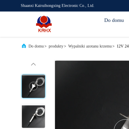
Shaanxi Kairuihongxing Electronic Co., Ltd.
Do domu
Do domu
>
produkty
>
Wypalniki azotanu krzemu
>
12V 24V