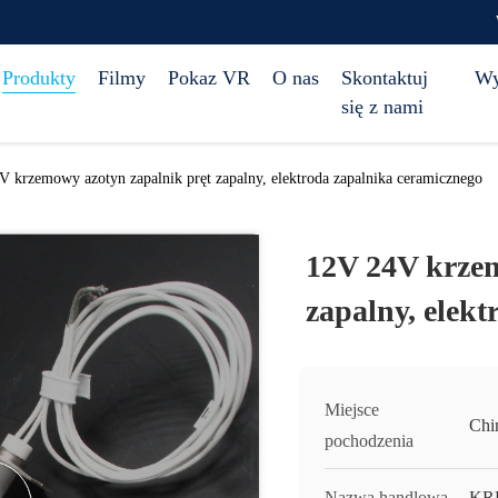
Produkty
Filmy
Pokaz VR
O nas
Skontaktuj
Wy
się z nami
 krzemowy azotyn zapalnik pręt zapalny, elektroda zapalnika ceramicznego
12V 24V krzem
zapalny, elek
Miejsce
Chi
pochodzenia
Nazwa handlowa
KR