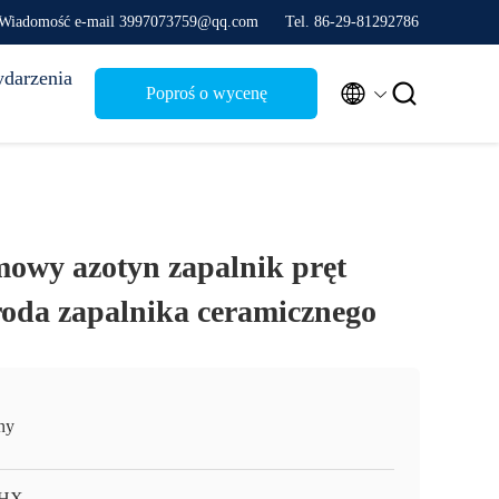
Wiadomość e-mail 3997073759@qq.com
Tel. 86-29-81292786
darzenia


Poproś o wycenę
owy azotyn zapalnik pręt
troda zapalnika ceramicznego
ny
HX