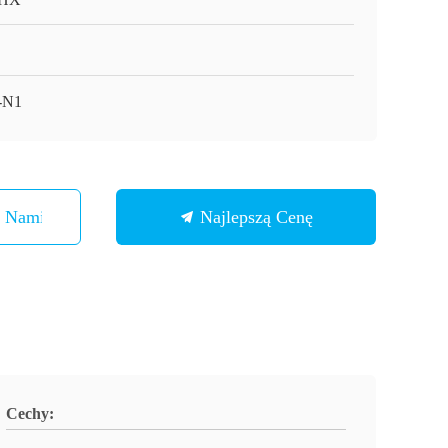
-N1
Z Nami
Najlepszą Cenę
Cechy: