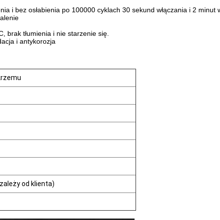
ia i bez osłabienia po 100000 cyklach 30 sekund włączania i 2 minut 
alenie
 brak tłumienia i nie starzenie się.
acja i antykorozja
 krzemu
ależy od klienta)