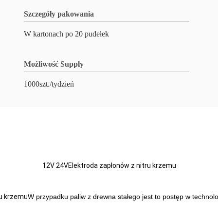
Szczegóły pakowania
W kartonach po 20 pudełek
Możliwość Supply
1000szt./tydzień
12V 24V
Elektroda zapłonów z nitru krzemu
nu krzemu
W przypadku paliw z drewna stałego jest to postęp w technolo