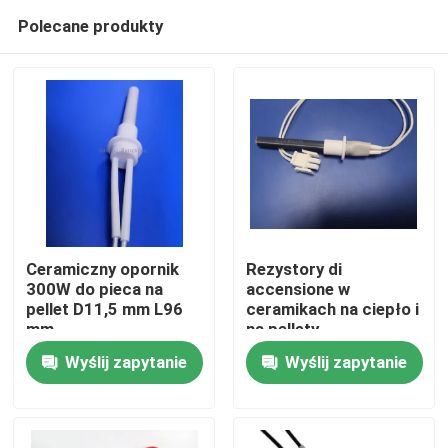
Polecane produkty
Ceramiczny opornik
Rezystory di
300W do pieca na
accensione w
pellet D11,5 mm L96
ceramikach na ciepło i
Do domu
mm
na pellety
Wyślij zapytanie
Wyślij zapytanie
Produkty
Filmy