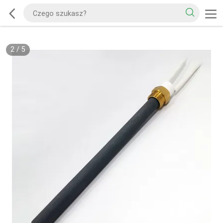
2
/
5