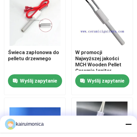
Pokaz VR
O nas
Świeca zapłonowa do
W promocji
Wycieczka po fabryce
pelletu drzewnego
Najwyższej jakości
MCH Wooden Pellet
Ceramic Igniter
Kontrola jakości
Wyślij zapytanie
Wyślij zapytanie
Skontaktuj się z nami
Aktualności
kairuimonica
Poprosić o wycenę