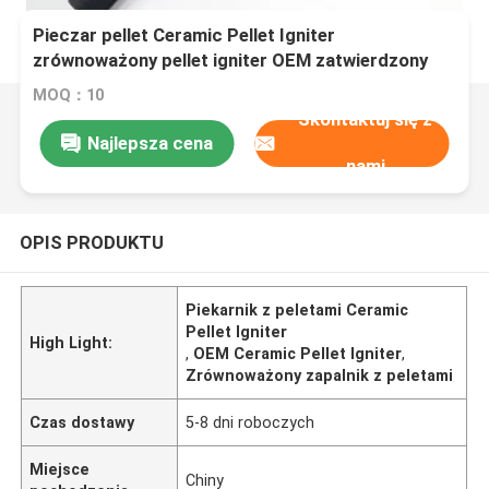
Pieczar pellet Ceramic Pellet Igniter
zrównoważony pellet igniter OEM zatwierdzony
MOQ：10
Skontaktuj się z
Najlepsza cena
nami
OPIS PRODUKTU
Piekarnik z peletami Ceramic
Pellet Igniter
High Light:
,
OEM Ceramic Pellet Igniter
,
Zrównoważony zapalnik z peletami
Czas dostawy
5-8 dni roboczych
Miejsce
Chiny