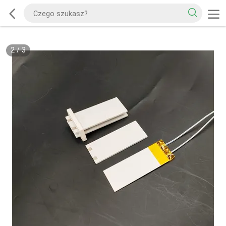
2
/
3