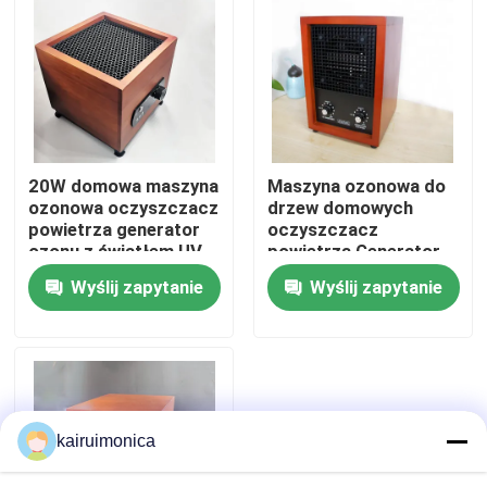
Pokaz VR
O nas
20W domowa maszyna
Maszyna ozonowa do
Wycieczka po fabryce
ozonowa oczyszczacz
drzew domowych
powietrza generator
oczyszczacz
ozonu z światłem UV
powietrza Generator
Kontrola jakości
ozonu 500 mg CE
Wyślij zapytanie
Wyślij zapytanie
zatwierdzony
Skontaktuj się z nami
Aktualności
kairuimonica
Poprosić o wycenę