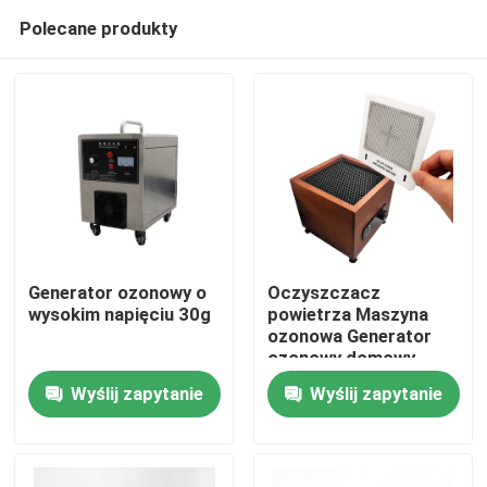
Polecane produkty
Generator ozonowy o
Oczyszczacz
wysokim napięciu 30g
powietrza Maszyna
ozonowa Generator
Do domu
ozonowy domowy
Przenośny typ
Wyślij zapytanie
Wyślij zapytanie
drewniany
Produkty
Filmy