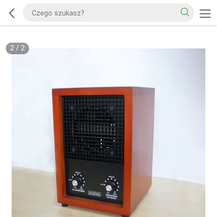
2
/
2