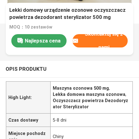
Lekki domowy urządzenie ozonowe oczyszczacz
powietrza dezodorant sterylizator 500 mg
MOQ：10 zestawów
Skontaktuj się z
Najlepsza cena
nami
OPIS PRODUKTU
Maszyna ozonowa 500 mg
,
Lekka domowa maszyna ozonowa
,
High Light:
Oczyszczacz powietrza Dezodoryz
ator Sterylizator
Czas dostawy
5-8 dni
Miejsce pochodz
Chiny